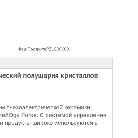
Код Продукта:
PZ1000K00
ический полушария кристаллов
ем пьезоэлектрической керамики,
ией
Ogy Force. С системой управления
ши продукты широко используются в