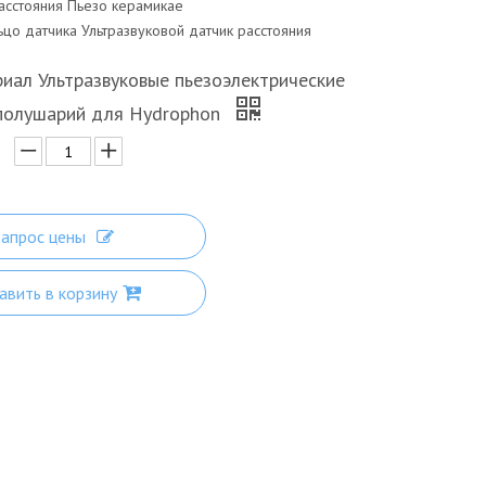
асстояния
Пьезо керамика
e
ьцо датчика
Ультразвуковой датчик расстояния
иал Ультразвуковые пьезоэлектрические
полушарий для Hydrophon
Запрос цены
вить в корзину