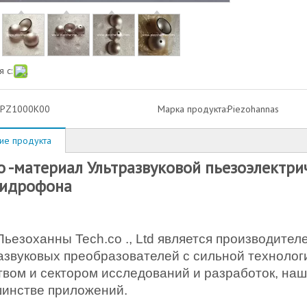
 с:
PZ1000K00
Марка продукта:
Piezohannas
ие продукта
о -материал Ультразвуковой пьезоэлектр
гидрофона
Пьезоханны Tech.co ., Ltd является производител
азвуковых преобразователей с сильной технолог
твом и сектором исследований и разработок, на
инстве приложений.