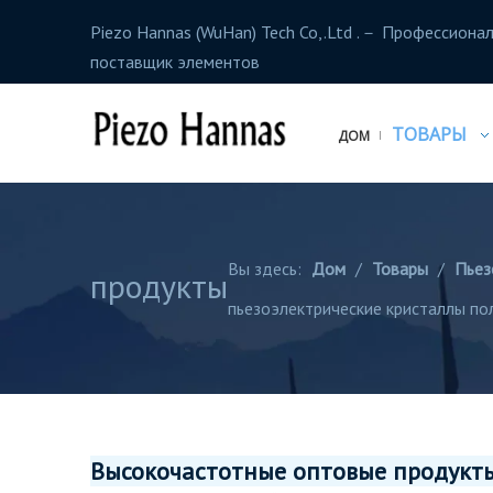
Piezo Hannas (WuHan) Tech Co,.Ltd .－ Профессиона
поставщик элементов
ТОВАРЫ
ДОМ
Вы здесь:
Дом
/
Товары
/
Пьез
продукты
пьезоэлектрические кристаллы по
Высокочастотные оптовые продукты