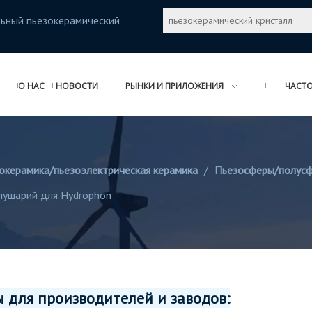
льный пьезокерамический
О НАС
НОВОСТИ
РЫНКИ И ПРИЛОЖЕНИЯ
ЧАСТО
окерамика/пьезоэлектрическая керамика
/
Пьезосферы/полус
лушарий для Hydrophon
 для производителей и заводов: