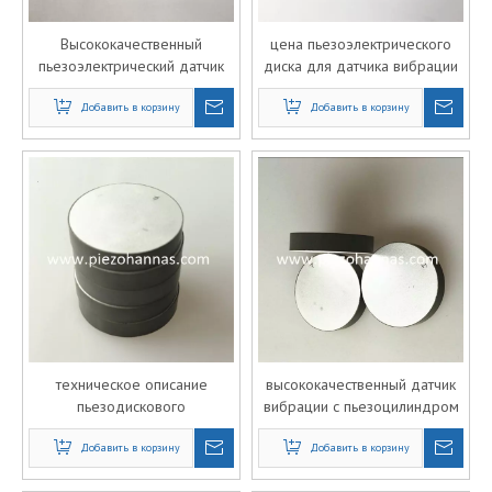
Высококачественный
цена пьезоэлектрического
пьезоэлектрический датчик
диска для датчика вибрации
вибрации диска Arduino
Пьезоэлектрические
Добавить в корзину
Добавить в корзину
керамические кристаллы
техническое описание
высококачественный датчик
пьезодискового
вибрации с пьезоцилиндром
преобразователя для
датчика вибрации
Добавить в корзину
Добавить в корзину