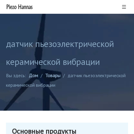
датчик пьезоэлектрической
керамической вибрации
Вы здесь:
Дом
/
Товары
/
датчик пьезоэлектрической
керамической вибрации
Основные продукты