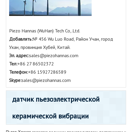
Piezo Hannas (WuHan) Tech Co,.Ltd.
Добавлять:
№ 456 Wu Luo Road, Район Учан, город
Ухан, провинция Хубей, Китай.
Эл. адрес:
sales@piezohannas.com
Тел:
+86 27 86502372
Телефон:
+86 15927286589
Skype:
sales@piezohannas.com
датчик пьезоэлектрической
керамической вибрации