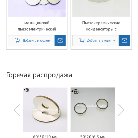
медицинский
Пьезокерамические
пьезоэлектрический
конденсаторы с
керамический датчик
керамическим чипом и
Добавить в корзину
вибрации
эффектом кольца
Добавить в корзину
преобразователя для
подделки резонатора
Горячая распродажа
Техническ
рубчатого
60*30*10 мм
50*20*6,5 мм