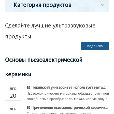
Категория продуктов
Сделайте лучшие ультразвуковые
продукты
подписка
Основы пьезоэлектрической
керамики
Пекинский университет использует методы 3D -печати для достижения нового прогресса в исследованиях гибких пьезоэлектрических керамических композитов
ДЕК.
Пьезоэлектрические материалы обладают отличной
20
способностью преобразовать механическую силу в
электрический заряд и наоборот.
Применение пьезоэлектрической керамики в области амортизации и прицеления
ДЕК.
Пьезоэлектрическая керамика, такая как свинцовый
Система поглощения пьезоэлектрического