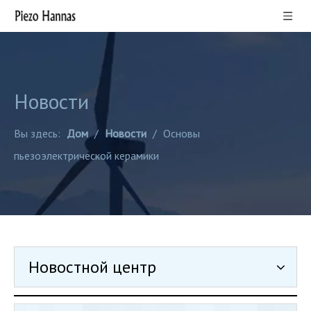
Новости
Вы здесь:
Дом
/
Новости
/
Основы
пьезоэлектрической керамики
Новостной центр